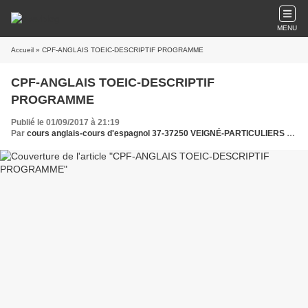
MENU
Accueil
» CPF-ANGLAIS TOEIC-DESCRIPTIF PROGRAMME
CPF-ANGLAIS TOEIC-DESCRIPTIF
PROGRAMME
Publié le 01/09/2017 à 21:19
Par
cours anglais-cours d'espagnol 37-37250 VEIGNÉ-PARTICULIERS et PROFESSIONNELS - sachez-langues.fr - CLUB SACHEZ-LANGUES & ASSOCIATION SACHEZ-LANGUES AESLA37 enfants à partir du CE1 - cours d'espagnol - "SACHEZ-LANGUES" SITE RECOMMANDÉ