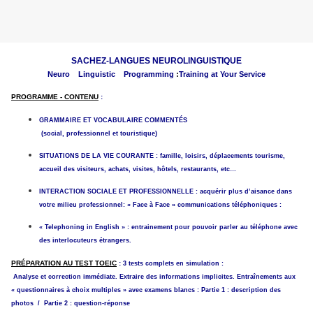
SACHEZ-LANGUES NEUROLINGUISTIQUE
N
euro
L
inguistic
P
rogramming
:
Training at Your Service
PROGRAMME - CONTENU
:
GRAMMAIRE ET VOCABULAIRE COMMENTÉS
(social, professionnel et touristique)
SITUATIONS DE LA VIE COURANTE : famille, loisirs, déplacements tourisme,
accueil des visiteurs, achats, visites, hôtels, restaurants, etc…
INTERACTION SOCIALE ET PROFESSIONNELLE : acquérir plus d’aisance dans
votre milieu professionnel: « Face à Face » communications téléphoniques :
« Telephoning in English » : entrainement pour pouvoir parler au téléphone avec
des interlocuteurs étrangers.
PRÉPARATION AU TEST TOEIC
:
3 tests complets en simulation :
Analyse et correction immédiate. Extraire des informations implicites. Entraînements aux
« questionnaires à choix multiples » avec examens blancs : Partie 1 : description des
photos / Partie 2 : question-réponse