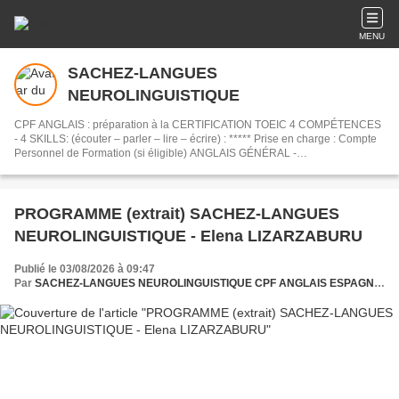
MENU
SACHEZ-LANGUES
NEUROLINGUISTIQUE
CPF ANGLAIS : préparation à la CERTIFICATION TOEIC 4 COMPÉTENCES
- 4 SKILLS: (écouter – parler – lire – écrire) : ***** Prise en charge : Compte
Personnel de Formation (si éligible) ANGLAIS GÉNÉRAL -
PROFESSIONNEL (programme TOEIC et en fonction du besoin de
l'apprenant) DÉPLACEMENTS -VOYAGES - COMMERCIAL - AFFAIRES
"Business English" COURS INDIVIDUELS et PERSONNALISÉS (professeur
anglo-française) PRÉPARATION pour FACE à FACE, communication,
PROGRAMME (extrait) SACHEZ-LANGUES
téléphone, entretiens, achats, négotiations, ventes, management, service
NEUROLINGUISTIQUE - Elena LIZARZABURU
gestion commercial, déplacements, séminaires, VOYAGES, EXAMENS
Cours particuliers (si places disponibles) - AESLA37(article dédié)
Publié le 03/08/2026 à 09:47
Par
SACHEZ-LANGUES NEUROLINGUISTIQUE CPF ANGLAIS ESPAGNOL