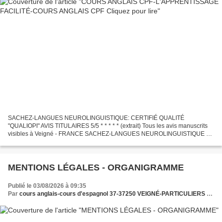
SACHEZ-LANGUES NEUROLINGUISTIQUE: CERTIFIÉ QUALITÉ
"QUALIOPI" AVIS TITULAIRES 5/5 * * * * * (extrait) Tous les avis manuscrits
visibles à Veigné - FRANCE SACHEZ-LANGUES NEUROLINGUISTIQUE C
ulture, A nimation & A ccompagnement FACE à FACE via Microsoft...
MENTIONS LÉGALES - ORGANIGRAMME
Publié le 03/08/2026 à 09:35
Par
cours anglais-cours d'espagnol 37-37250 VEIGNÉ-PARTICULIERS et PROFESSIONNELS - sachez-langues.fr - CLUB SACHEZ-LANGUES & ASSOCIATION SACHEZ-LANGUES AESLA37 enfants à partir du CE1 - cours d'espagnol - "SACHEZ-LANGUES" SITE RECOMMANDÉ