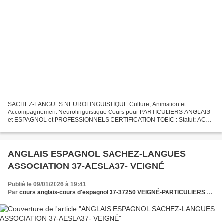
SACHEZ-LANGUES NEUROLINGUISTIQUE Culture, Animation et
Accompagnement Neurolinguistique Cours pour PARTICULIERS ANGLAIS
et ESPAGNOL et PROFESSIONNELS CERTIFICATION TOEIC : Statut: ACTIF
/ 2025-2030 - RS 7229 "Certification TOEIC 4 compétences (écouter,...
ANGLAIS ESPAGNOL SACHEZ-LANGUES
ASSOCIATION 37-AESLA37- VEIGNÉ
Publié le 09/01/2026 à 19:41
Par
cours anglais-cours d'espagnol 37-37250 VEIGNÉ-PARTICULIERS et PROFESSIONNELS - sachez-langues.fr - CLUB SACHEZ-LANGUES & ASSOCIATION SACHEZ-LANGUES AESLA37 enfants à partir du CE1 - cours d'espagnol - "SACHEZ-LANGUES" SITE RECOMMANDÉ